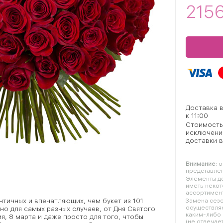
215
Доставка 
к 11:00
Стоимость
исключени
доставки в
Внимание
: 
представлен
Элементы де
иметь некот
ассортимент
тичных и впечатляющих, чем букет из 101
Замена сезо
осуществляе
но для самых разных случаев, от Дня Святого
каким-либо 
, 8 марта и даже просто для того, чтобы
(не отвечает 