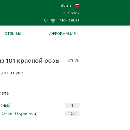
Войти
Поиск
Мой заказ
ОТЗЫВЫ
ИНФОРМАЦИЯ
из 101 красной розы
№525
дка на букет
кета
асный)
 (акция) (Красный)