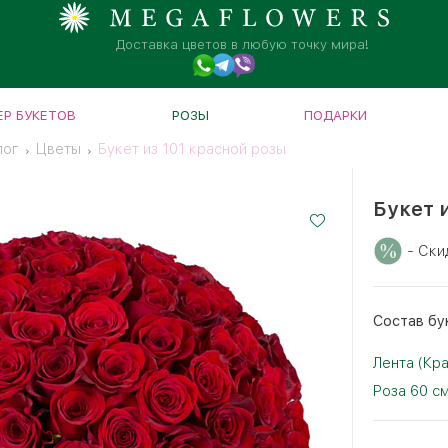
Доставка цветов в любую точку мира!
Р БУКЕТОВ
РОЗЫ
ПОДАРКИ
лог
Цветы
Букет из 101 красной розы
Букет 
- Ски
Cостав бу
Лента (Кр
Роза 60 см