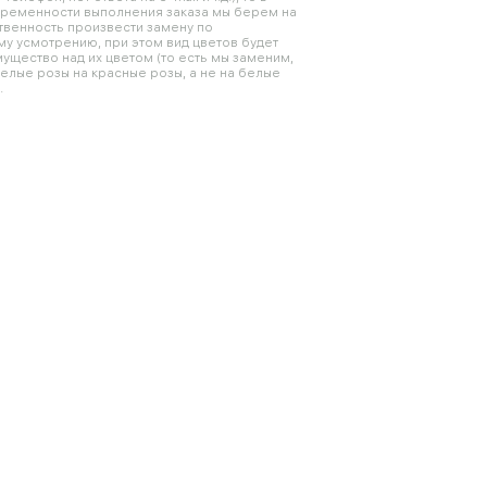
временности выполнения заказа мы берем на
твенность произвести замену по
у усмотрению, при этом вид цветов будет
ущество над их цветом (то есть мы заменим,
елые розы на красные розы, а не на белые
.