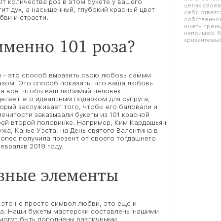
 От количества роз в этом букете у вашего
целях свое
ит дух, а насыщенный, глубокий красный цвет
себя ответс
ви и страсти.
собственном
иметь преим
например, б
именно 101 роза?
хризантемы)
зы - это способ выразить свою любовь самым
зом. Это способ показать, что ваша любовь
 на все, чтобы ваш любимый человек
елает его идеальным подарком для супруга,
торый заслуживает того, чтобы его баловали и
енитости заказывали букеты из 101 красной
оей второй половинке. Например, Ким Кардашьян
жа, Канье Уэста, на День святого Валентина в
Лопес получила презент от своего тогдашнего
евраляв 2019 году.
вные элементы
- это не просто символ любви, это еще и
а. Наши букеты мастерски составлены нашими
могут быть дополнены различными