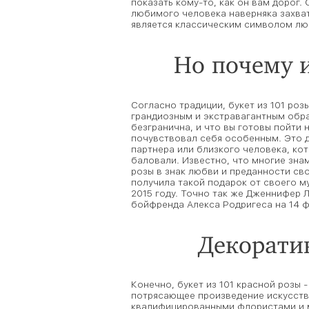
показать кому-то, как он вам дорог.
любимого человека наверняка захват
является классическим символом люб
Но почему 
Согласно традиции, букет из 101 ро
грандиозным и экстравагантным обра
безгранична, и что вы готовы пойти
почувствовал себя особенным. Это д
партнера или близкого человека, ко
баловали. Известно, что многие знам
розы в знак любви и преданности св
получила такой подарок от своего му
2015 году. Точно так же Дженнифер 
бойфренда Алекса Родригеса на 14 ф
Декорати
Конечно, букет из 101 красной розы 
потрясающее произведение искусств
квалифицированными флористами и 