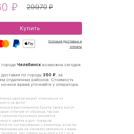
60
₽
29970
₽
Купить
Условия доставки и
оплаты
в городе
Челябинск
возможна сегодня
 доставки по городу
350 ₽
, за
ем отдаленных районов. Стоимость
 ночное время уточняйте у оператора.
оттенок цветов может отличаться от
ного на фото!
кора в выполненном букете также могут
орые отличия от образца, так как
 салонов постоянно меняется.
нного цветка и доп. товаров
тся по согласованию с клиентом, если по
причинам мы не сможем связаться с вами
телефон, нет ответа на e-mail и т.д.), то в