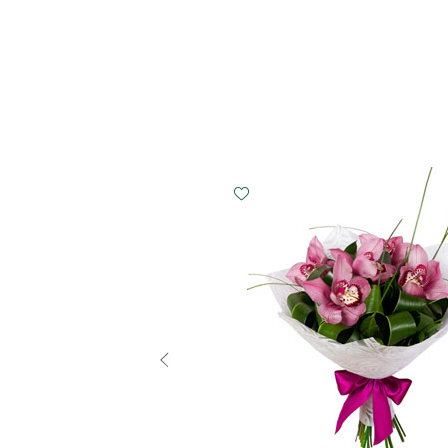
Малый
Средний
Б
20 см - 35 см
30 см - 35 см
40 