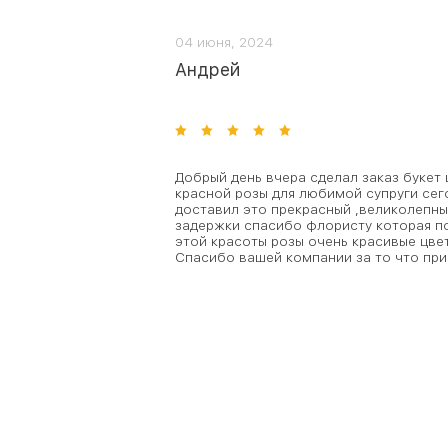
04 июня, 2024
Андрей
Добрый день вчера сделал заказ букет 
красной розы для любимой супруги сего
доставил это прекрасный ,великолепны
задержки спасибо флористу которая п
этой красоты розы очень красивые цве
Спасибо вашей компании за то что при