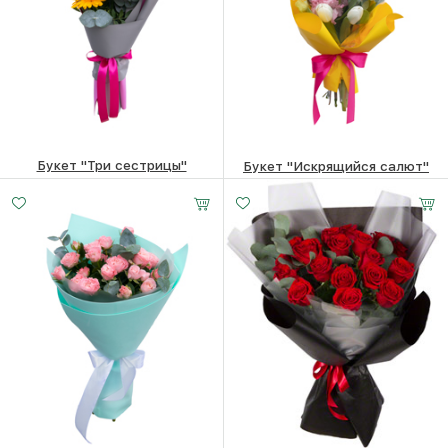
Букет "Три сестрицы"
Букет "Искрящийся салют"
2490
₽
3750
₽