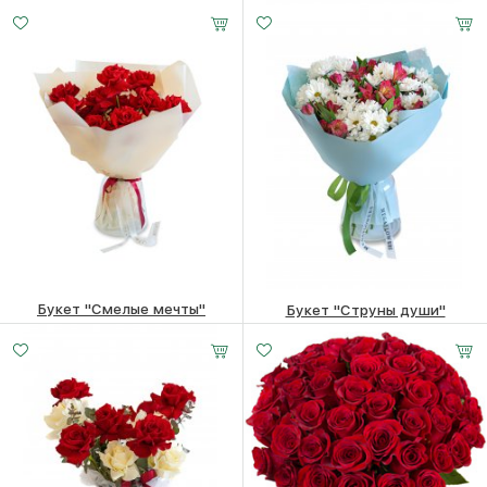
4310
₽
3380
₽
Букет "Смелые мечты"
Букет "Струны души"
4560
₽
5360
₽