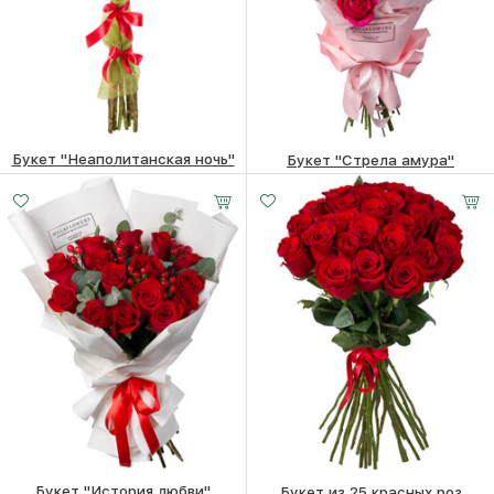
Букет "Неаполитанская ночь"
Букет "Стрела амура"
2160
₽
4100
₽
Букет "История любви"
Букет из 25 красных роз