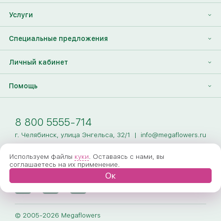
Отзывы
Франшиза
Услуги
Контакты
Корпоративным клиентам
Найти друга
Специальные предложения
Наши лица
Партнеры Megaflowers
Анонимная доставка цветов
Накопительные скидки
Личный кабинет
Видеогалерея
Пресс-центр
Доставка цветов за границу
Дополнения к букету
Вход
Помощь
Новости
Фото получателя
Регистрация
Полезные статьи
Доставка
8 800 5555-714
Оплата
г. Челябинск, улица Энгельса, 32/1
|
info@megaflowers.ru
Гарантии
Используем файлы
куки
. Оставаясь с нами, вы
соглашаетесь на их применение.
Как заказать
Ок
Вопрос-ответ
Обработка персональных данных
© 2005-2026 Megaflowers