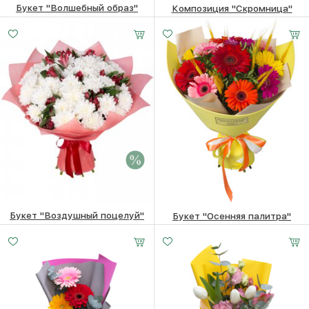
Букет "Волшебный образ"
Композиция "Скромница"
6020
₽
3960
₽
Букет "Воздушный поцелуй"
Букет "Осенняя палитра"
6250 ₽
6050
₽
5340
₽