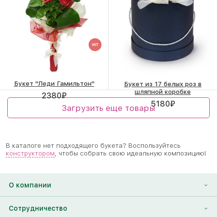
Букет "Леди Гамильтон"
Букет из 17 белых роз в
шляпной коробке
2380
₽
5180
₽
Загрузить еще товары
В каталоге нет подходящего букета? Воспользуйтесь
конструктором
, чтобы собрать свою идеальную композицию!
О компании
О нас
Сотрудничество