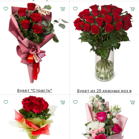
шляпной коробке
3960 ₽
3760
₽
7240
₽
Букет "Страсть"
Букет из 25 красных роз в
вазе
2620
₽
7570
₽