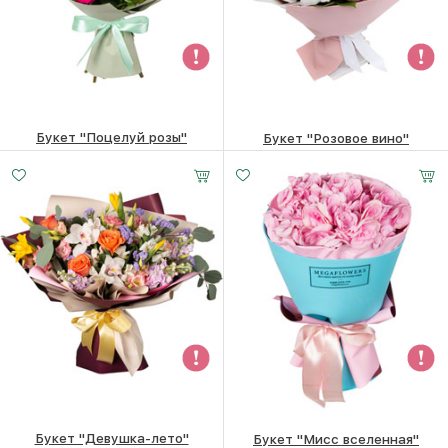
Букет "Поцелуй розы"
Букет "Розовое вино"
5110 ₽
4910
₽
4650
₽
Букет "Девушка-лето"
Букет "Мисс вселенная"