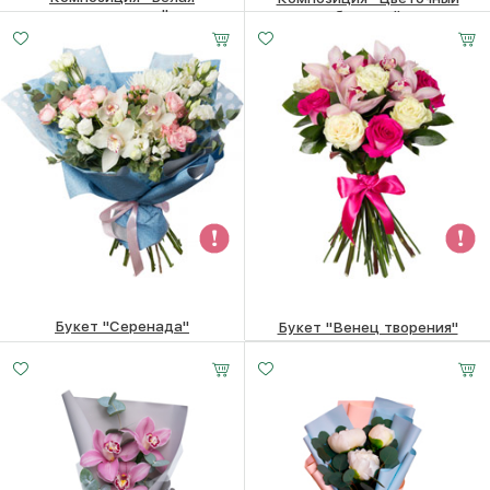
жемчужина"
бульвар"
9610
₽
5110
₽
Букет "Серенада"
Букет "Венец творения"
7640
₽
5770
₽