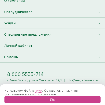
О компании
О нас
Сотрудничество
Отзывы
Франшиза
Услуги
Контакты
Корпоративным клиентам
Найти друга
Специальные предложения
Наши лица
Партнеры Megaflowers
Анонимная доставка цветов
Накопительные скидки
Личный кабинет
Видеогалерея
Пресс-центр
Доставка цветов за границу
Дополнения к букету
Вход
Помощь
Новости
Фото получателя
Регистрация
Полезные статьи
Доставка
8 800 5555-714
Оплата
г. Челябинск, улица Энгельса, 32/1
|
info@megaflowers.ru
Гарантии
Используем файлы
куки
. Оставаясь с нами, вы
соглашаетесь на их применение.
Как заказать
Ок
Вопрос-ответ