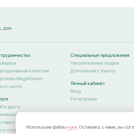
, дом
трудничество
Специальные предложения
аншиза
Накопительные скидки
рпоративным клиентам
Дополнения к букету
ртнеры Megaflowers
Личный кабинет
есс-центр
Вход
луги
Регистрация
йти друга
онимная доставка цветов
ставка цветов за границу
Используем файлы
куки
. Оставаясь с нами, вы со
то получателя