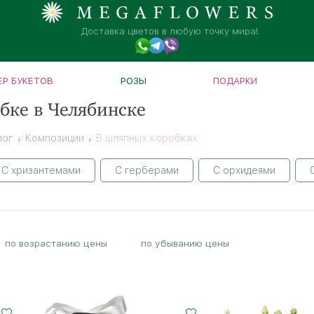
Доставка цветов в любую точку мира!
Р БУКЕТОВ
РОЗЫ
ПОДАРКИ
бке в Челябинске
лог
Композиции
В шляпных коробках
С хризантемами
С герберами
С орхидеями
по возрастанию цены
по убыванию цены