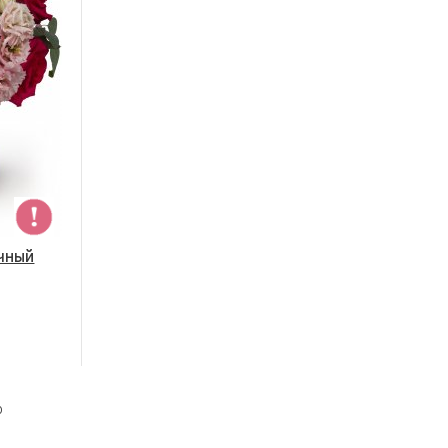
чный
ю