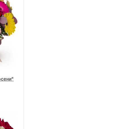
Гербера
Гвоздика
Альстромерия
Эустома
Гортензия
Фрезия
Экзотика
осени"