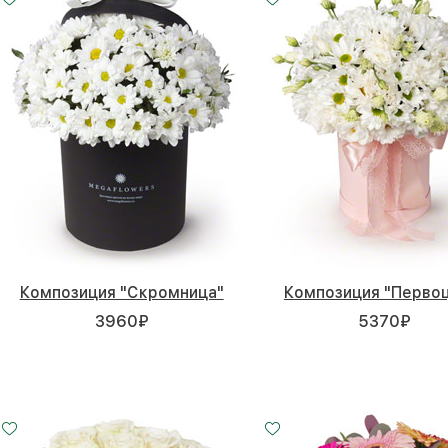
Композиция "Скромница"
Композиция "Перво
3960
₽
5370
₽