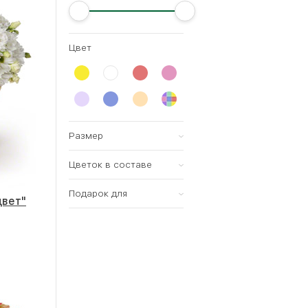
Цвет
Размер
Цветок в составе
Всех размеров
Малый (15-20см)
Подарок для
Роза
цвет"
Средний (25-35см)
Тюльпан
женщины
Большой (35-60см)
Хризантема
мужчины
Мегабукет (60-80см)
Ирис
ребенка
Орхидея
Лилия