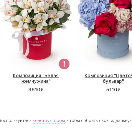
Композиция "Белая
Композиция "Цвето
жемчужина"
бульвар"
9610
₽
5110
₽
 Воспользуйтесь
конструктором
, чтобы собрать свою идеальну