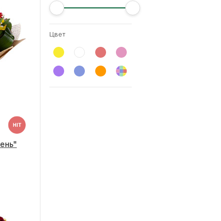
Цвет
ень"
Большой
50 - 40 см