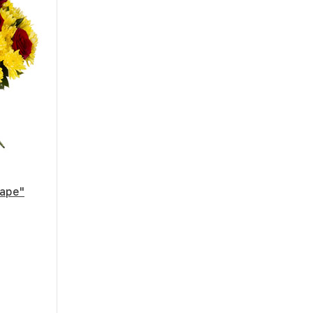
таре"