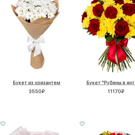
Букет из хризантем
Букет "Рубины в ян
3550
₽
11170
₽