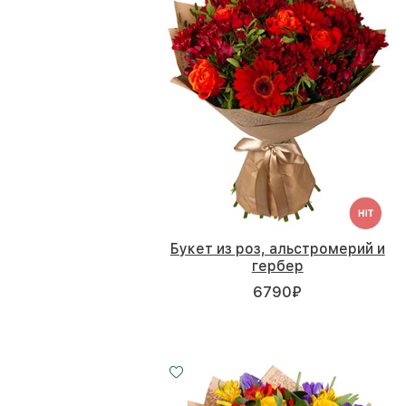
Букет из роз, альстромерий и
гербер
6790
₽
Малый
Средний
Большой
25 - 35 см
30 - 35 см
40 - 35 см