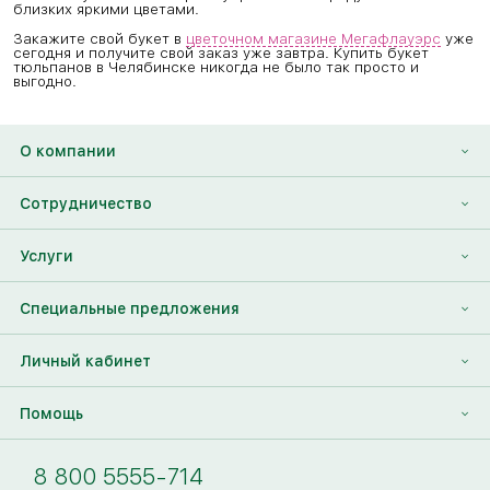
близких яркими цветами.
Закажите свой букет в
цветочном магазине Мегафлауэрс
уже
сегодня и получите свой заказ уже завтра. Купить букет
тюльпанов в Челябинске никогда не было так просто и
выгодно.
О компании
О нас
Сотрудничество
Отзывы
Франшиза
Услуги
Контакты
Корпоративным клиентам
Найти друга
Специальные предложения
Наши лица
Партнеры Megaflowers
Анонимная доставка цветов
Накопительные скидки
Личный кабинет
Видеогалерея
Пресс-центр
Доставка цветов за границу
Дополнения к букету
Вход
Помощь
Новости
Фото получателя
Регистрация
Полезные статьи
Доставка
8 800 5555-714