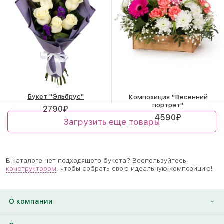
Букет "Эльбрус"
Композиция "Весенний
портрет"
2790
₽
4590
₽
Загрузить еще товары
В каталоге нет подходящего букета? Воспользуйтесь
конструктором
, чтобы собрать свою идеальную композицию!
О компании
О нас