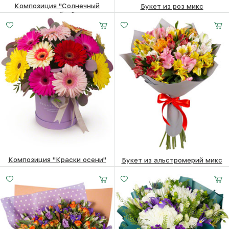
Композиция "Солнечный
Букет из роз микс
сентябрь"
11 шт.
15 шт.
21 шт.
3960 ₽
3760
₽
25 -
30 -
35 -
5060
₽
60 см
60 см
60 см
Композиция "Краски осени"
Букет из альстромерий микс
6380
₽
5120
₽