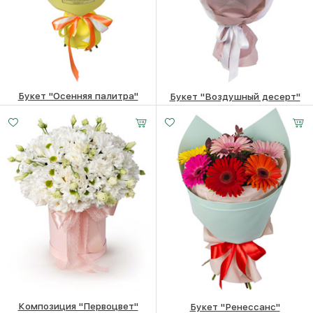
Букет "Осенняя палитра"
Букет "Воздушный десерт"
5340
₽
4650
₽
Композиция "Первоцвет"
Букет "Ренессанс"