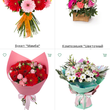
Букет "Мамба"
Композиция "Цветочный
экспромт"
10140
₽
2540
₽