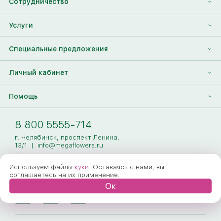
Сотрудничество
Отзывы
Франшиза
Услуги
Контакты
Корпоративным клиентам
Найти друга
Специальные предложения
Наши лица
Партнеры Megaflowers
Анонимная доставка цветов
Накопительные скидки
Личный кабинет
Видеогалерея
Пресс-центр
Доставка цветов за границу
Дополнения к букету
Вход
Помощь
Новости
Фото получателя
Регистрация
Полезные статьи
Доставка
8 800 5555-714
Оплата
г. Челябинск, проспект Ленина,
13/1
|
info@megaflowers.ru
Гарантии
Используем файлы
куки
. Оставаясь с нами, вы
соглашаетесь на их применение.
Как заказать
Ок
Вопрос-ответ
Обработка персональных данных