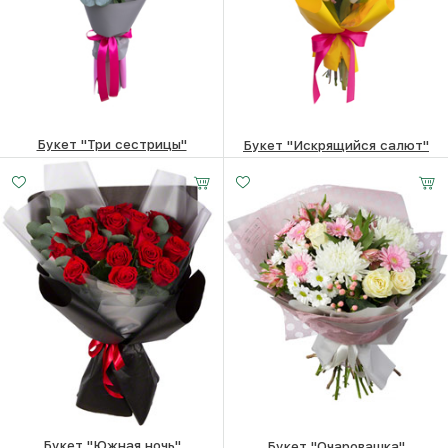
Букет "Три сестрицы"
Букет "Искрящийся салют"
2490
₽
3750
₽
Букет "Южная ночь"
Букет "Очаровашка"