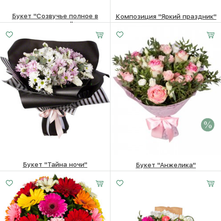
Букет "Созвучье полное в
Композиция "Яркий праздник"
природе…"
2100
₽
11180
₽
Букет "Тайна ночи"
Букет "Анжелика"
Малый
Средний
Большой
5710
₽
5920 ₽
5720
₽
25 -
35 -
45 -
35 см
35 см
35 см