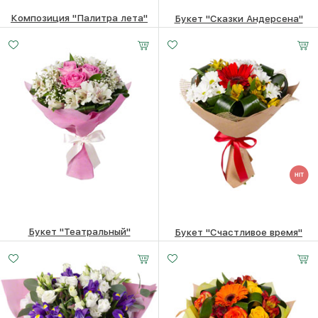
Композиция "Палитра лета"
Букет "Сказки Андерсена"
3360
₽
11510
₽
Букет "Театральный"
Букет "Счастливое время"
2980
₽
3270
₽