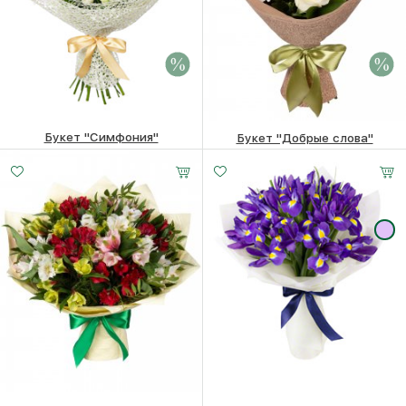
Букет "Симфония"
Букет "Добрые слова"
7100 ₽
6900
₽
4030 ₽
3830
₽