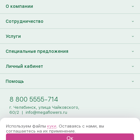
О компании
О нас
Сотрудничество
Отзывы
Франшиза
Услуги
Контакты
Корпоративным клиентам
Найти друга
Специальные предложения
Наши лица
Партнеры Megaflowers
Анонимная доставка цветов
Накопительные скидки
Личный кабинет
Видеогалерея
Пресс-центр
Доставка цветов за границу
Дополнения к букету
Вход
Помощь
Новости
Фото получателя
Регистрация
Полезные статьи
Доставка
8 800 5555-714
Оплата
г. Челябинск, улица Чайковского,
60/2
|
info@megaflowers.ru
Гарантии
Используем файлы
куки
. Оставаясь с нами, вы
соглашаетесь на их применение.
Как заказать
Ок