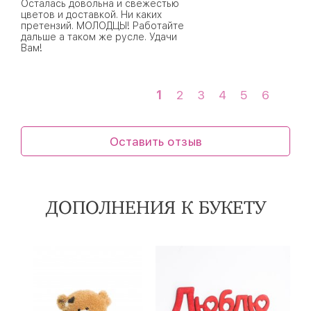
Осталась довольна и свежестью
цветов и доставкой. Ни каких
претензий. МОЛОДЦЫ! Работайте
дальше а таком же русле. Удачи
Вам!
1
2
3
4
5
6
Оставить отзыв
ДОПОЛНЕНИЯ К БУКЕТУ
5 шаров
9 шаров
15 шаров
25 см
40 см
60 см
30 - 40 см
45 - 55 см
60 - 55 см
1640 ₽
2360 ₽
3390 ₽
1030 ₽
1850 ₽
3080 ₽