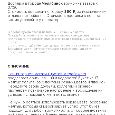
Доставка в городе
Челябинск
возможна завтра к
07:30
Стоимость доставки по городу
350 ₽
, за исключением
отдаленных районов. Стоимость доставки в ночное
время уточняйте у оператора.
В состав букета входят тюльпаны — сезонные цветы.
Пожалуйста, уточните их наличие у нашего консультанта.
Или продолжите оформление заказа. Если в данный момент нужные
цветы
отсутствуют, подберём подходящую замену и свяжемся с вами.
Внимание!
Сорт и оттенок тюльпанов может отличаться от
представленного на сайте!
ОПИСАНИЕ
Наш интернет-магазин цветов Megaflowers
предлагает оригинальный и недорогой букет из 17
желтых тюльпанов с лентами разных цветов и пленкой.
Передайте своим друзьям, коллегам и бизнес-
партнерам позитивное настроение и восхищение их
успехами с помощью желтых тюльпанов.
Не нужно бояться использовать яркие цвета, особенно
желтый, который символизирует успех. Этот букет
подходит для любой возможности, от соболезнований
до бизнес-подарков. Белая пленка и ленты прекрасно