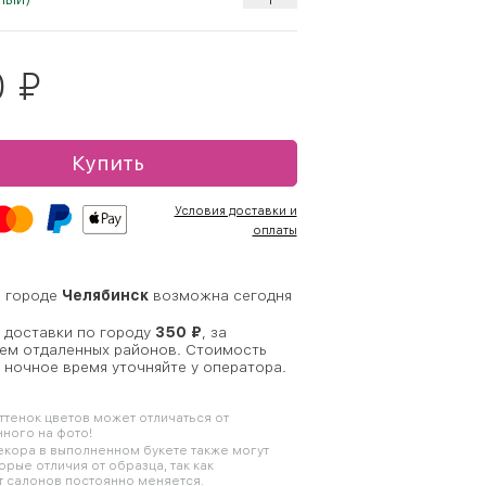
0
₽
Купить
Условия доставки и
оплаты
в городе
Челябинск
возможна сегодня
 доставки по городу
350 ₽
, за
ем отдаленных районов. Стоимость
 ночное время уточняйте у оператора.
оттенок цветов может отличаться от
ного на фото!
кора в выполненном букете также могут
орые отличия от образца, так как
 салонов постоянно меняется.