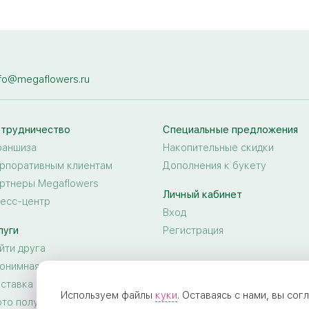
nfo@megaflowers.ru
трудничество
Специальные предложения
аншиза
Накопительные скидки
рпоративным клиентам
Дополнения к букету
ртнеры Megaflowers
Личный кабинет
есс-центр
Вход
луги
Регистрация
йти друга
онимная доставка цветов
ставка цветов за границу
Используем файлы
куки
. Оставаясь с нами, вы со
то получателя