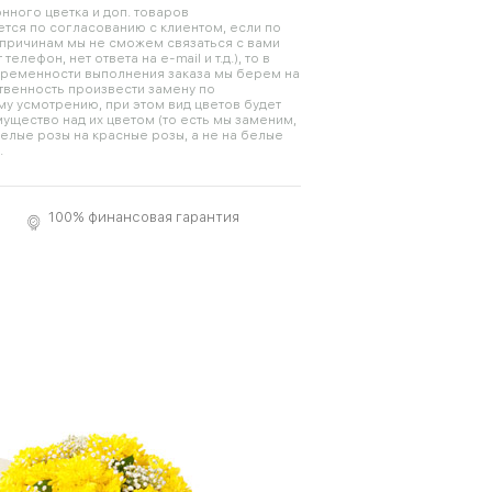
нного цветка и доп. товаров
тся по согласованию с клиентом, если по
причинам мы не сможем связаться с вами
телефон, нет ответа на e-mail и т.д.), то в
временности выполнения заказа мы берем на
твенность произвести замену по
у усмотрению, при этом вид цветов будет
ущество над их цветом (то есть мы заменим,
елые розы на красные розы, а не на белые
.
100% финансовая гарантия
й
Средний
Большой
0 см
35 см - 50 см
30 см - 60 см