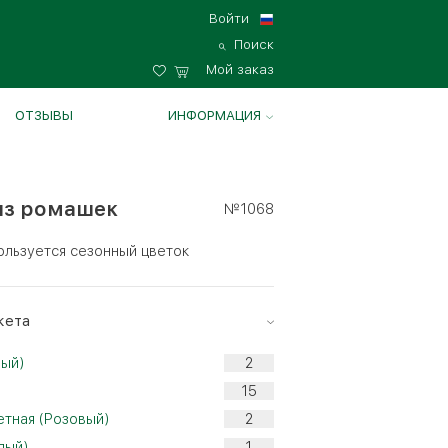
Войти
Поиск
Мой заказ
ОТЗЫВЫ
ИНФОРМАЦИЯ
из ромашек
№1068
ользуется сезонный цветок
кета
лый)
етная (Розовый)
лый)