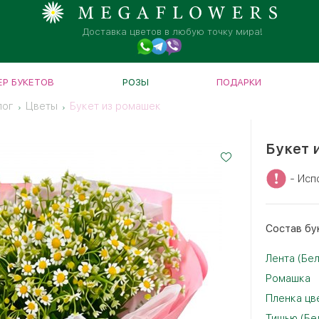
Доставка цветов в любую точку мира!
Р БУКЕТОВ
РОЗЫ
ПОДАРКИ
лог
Цветы
Букет из ромашек
Букет 
- Исп
Cостав бу
Лента (Бе
Ромашка
Пленка цв
Тишью (Бе