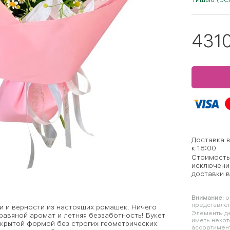
431
Доставка 
к 18:00
Стоимость
исключени
доставки в
Внимание
: 
представлен
и и верности из настоящих ромашек. Ничего
Элементы де
равяной аромат и летняя беззаботность! Букет
иметь некот
скрытой формой без строгих геометрических
ассортимент