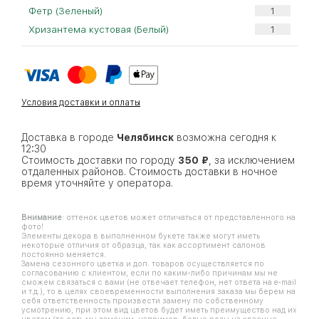
Фетр (Зеленый)
Хризантема кустовая (Белый)
Условия доставки и оплаты
Доставка в городе
Челябинск
возможна сегодня к
12:30
Стоимость доставки по городу
350 ₽
, за исключением
отдаленных районов. Стоимость доставки в ночное
время уточняйте у оператора.
Внимание
: оттенок цветов может отличаться от представленного на
фото!
Элементы декора в выполненном букете также могут иметь
некоторые отличия от образца, так как ассортимент салонов
постоянно меняется.
Замена сезонного цветка и доп. товаров осуществляется по
согласованию с клиентом, если по каким-либо причинам мы не
сможем связаться с вами (не отвечает телефон, нет ответа на e-mail
и т.д.), то в целях своевременности выполнения заказа мы берем на
себя ответственность произвести замену по собственному
усмотрению, при этом вид цветов будет иметь преимущество над их