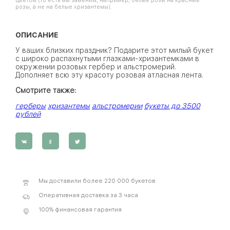
цветом (то есть мы заменим, например, белые розы на красные
розы, а не на белые хризантемы).
ОПИСАНИЕ
У ваших близких праздник? Подарите этот милый букет
с широко распахнутыми глазками-хризантемками в
окружении розовых гербер и альстромерий.
Дополняет всю эту красоту розовая атласная лента.
Смотрите также:
герберы
хризантемы
альстромерии
букеты до 3500
рублей
Мы доставили более 220 000 букетов
Оперативная доставка за 3 часа
100% финансовая гарантия