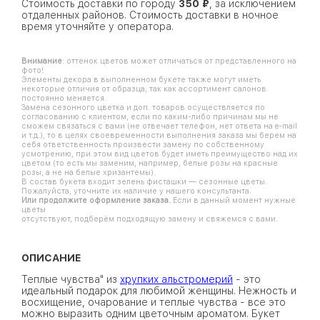
Стоимость доставки по городу
350 ₽
, за исключением
отдаленных районов. Стоимость доставки в ночное
время уточняйте у оператора.
Внимание
: оттенок цветов может отличаться от представленного на
фото!
Элементы декора в выполненном букете также могут иметь
некоторые отличия от образца, так как ассортимент салонов
постоянно меняется.
Замена сезонного цветка и доп. товаров осуществляется по
согласованию с клиентом, если по каким-либо причинам мы не
сможем связаться с вами (не отвечает телефон, нет ответа на e-mail
и т.д.), то в целях своевременности выполнения заказа мы берем на
себя ответственность произвести замену по собственному
усмотрению, при этом вид цветов будет иметь преимущество над их
цветом (то есть мы заменим, например, белые розы на красные
розы, а не на белые хризантемы).
В состав букета входит зелень фисташки — сезонные цветы.
Пожалуйста, уточните их наличие у нашего консультанта.
Или продолжите оформление заказа.
Если в данный момент нужные
цветы
отсутствуют, подберём подходящую замену и свяжемся с вами.
ОПИСАНИЕ
Теплые чувства" из
хрупких альстромерий
- это
идеальный подарок для любимой женщины. Нежность и
восхищение, очарование и теплые чувства - все это
можно выразить одним цветочным ароматом. Букет