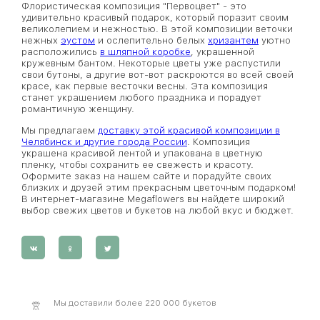
Флористическая композиция "Первоцвет" - это
удивительно красивый подарок, который поразит своим
великолепием и нежностью. В этой композиции веточки
нежных
эустом
и ослепительно белых
хризантем
уютно
расположились
в шляпной коробке
, украшенной
кружевным бантом. Некоторые цветы уже распустили
свои бутоны, а другие вот-вот раскроются во всей своей
красе, как первые весточки весны. Эта композиция
станет украшением любого праздника и порадует
романтичную женщину.
Мы предлагаем
доставку этой красивой композиции в
Челябинск и другие города России
. Композиция
украшена красивой лентой и упакована в цветную
пленку, чтобы сохранить ее свежесть и красоту.
Оформите заказ на нашем сайте и порадуйте своих
близких и друзей этим прекрасным цветочным подарком!
В интернет-магазине Megaflowers вы найдете широкий
выбор свежих цветов и букетов на любой вкус и бюджет.
Мы доставили более 220 000 букетов