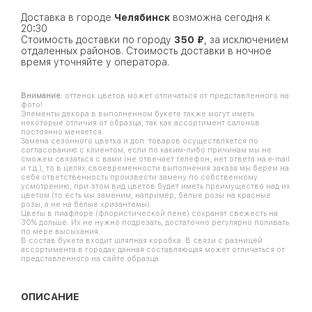
Доставка в городе
Челябинск
возможна сегодня к
20:30
Стоимость доставки по городу
350 ₽
, за исключением
отдаленных районов. Стоимость доставки в ночное
время уточняйте у оператора.
Внимание
: оттенок цветов может отличаться от представленного на
фото!
Элементы декора в выполненном букете также могут иметь
некоторые отличия от образца, так как ассортимент салонов
постоянно меняется.
Замена сезонного цветка и доп. товаров осуществляется по
согласованию с клиентом, если по каким-либо причинам мы не
сможем связаться с вами (не отвечает телефон, нет ответа на e-mail
и т.д.), то в целях своевременности выполнения заказа мы берем на
себя ответственность произвести замену по собственному
усмотрению, при этом вид цветов будет иметь преимущество над их
цветом (то есть мы заменим, например, белые розы на красные
розы, а не на белые хризантемы).
Цветы в пиафлоре (флористической пене) сохранят свежесть на
30% дольше. Их не нужно подрезать, достаточно регулярно поливать
по мере высыхания.
В состав букета входит шляпная коробка. В связи с разницей
ассортимента в городах данная составляющая может отличаться от
представленного на сайте образца.
ОПИСАНИЕ