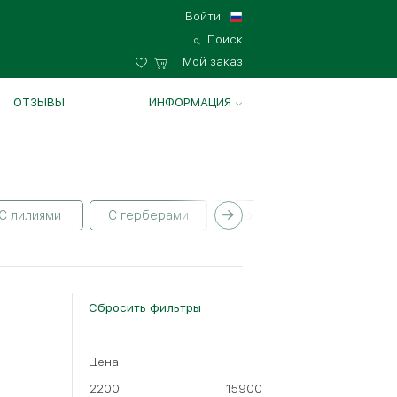
Войти
Поиск
Мой заказ
ОТЗЫВЫ
ИНФОРМАЦИЯ
С лилиями
С герберами
С орхидеями
С гвоз
Сбросить фильтры
Цена
2200
15900