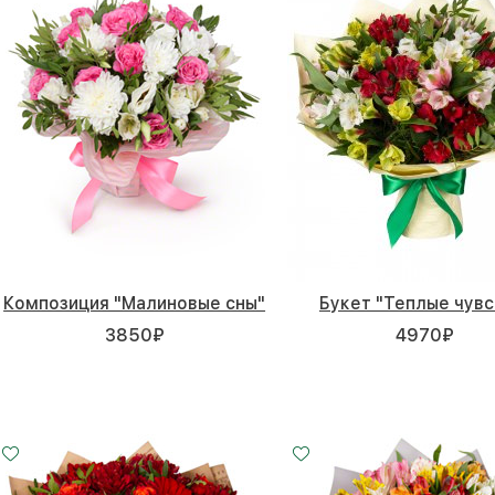
Композиция "Малиновые сны"
Букет "Теплые чувс
3850
₽
4970
₽
11 шт.
15 шт.
25 - 60 см
30 - 60 см