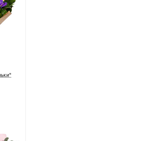
ньки"