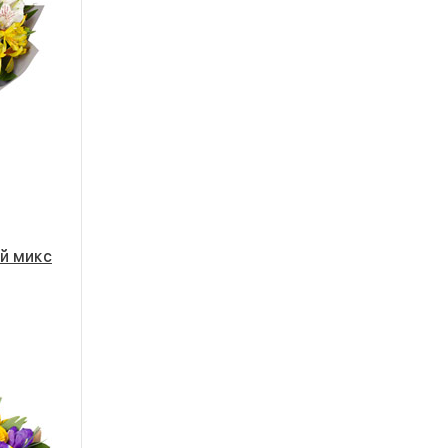
й микс
Большой
40 - 35 см