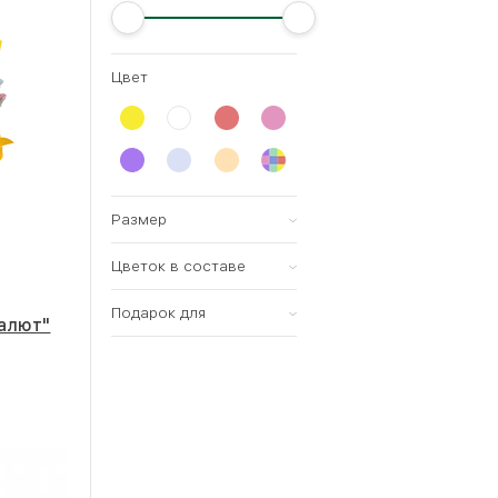
Цвет
Размер
Цветок в составе
Всех размеров
Малый (15-20см)
Подарок для
Роза
салют"
Средний (25-35см)
Тюльпан
женщины
Большой (35-60см)
Хризантема
мужчины
Мегабукет (60-80см)
Ирис
ребенка
Орхидея
Лилия