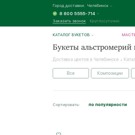
Город доставки:
Челябинск
8 800 5555-714
Заказать звонок
Круглосуточно
КАТАЛОГ БУКЕТОВ
МАСТЕ
Букеты альстромерий 
Доставка цветов в Челябинске
Ката
Все
Композиции
Сортировать:
по популярности
Малый
Средний
Большой
20 - 35 см
25 - 35 см
35 - 35 см