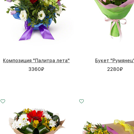
Композиция "Палитра лета"
Букет "Румянец
3360
₽
2280
₽
Малый
Средний
18 - 50 см
35 - 50 см