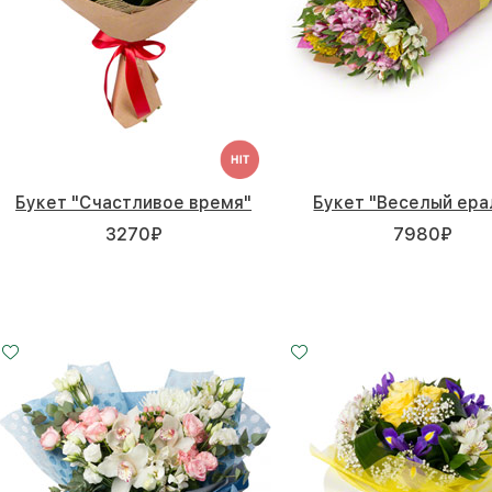
Букет "Счастливое время"
Букет "Веселый ер
3270
₽
7980
₽