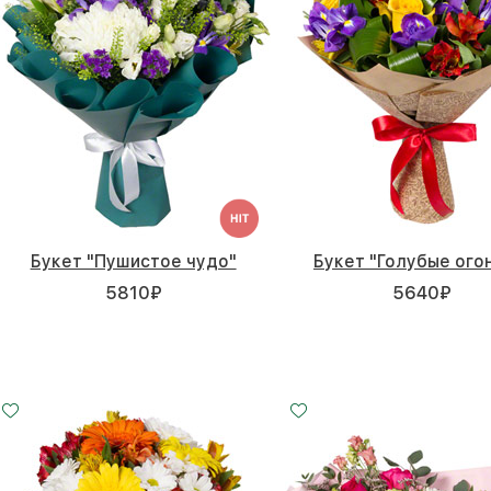
Букет "Пушистое чудо"
Букет "Голубые ого
5810
₽
5640
₽
Малый
Средний
Большой
20 - 30 см
30 - 30 см
45 - 30 см