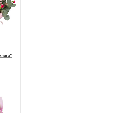
иляга"