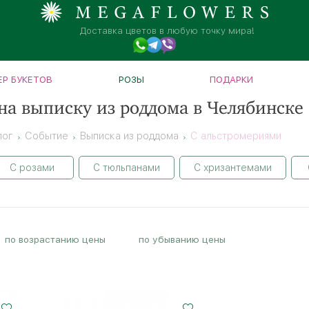
Доставка цветов в любую точку мира!
Р БУКЕТОВ
РОЗЫ
ПОДАРКИ
на выписку из роддома в Челябинске
лог
Событие
Выписка из роддома
С альстромериями
С розами
С тюльпанами
С хризантемами
по возрастанию цены
по убыванию цены