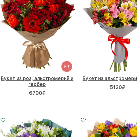
Букет из роз, альстромерий и
Букет из альстромери
гербер
5120
₽
6790
₽
Малый
Средний
25 - 35 см
30 - 35 см