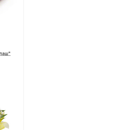
алаш"