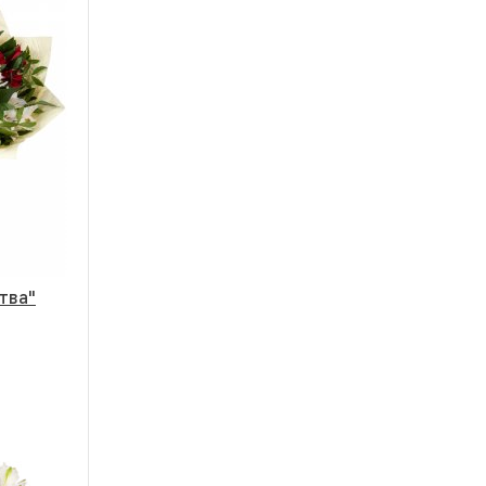
Гербера
Гвоздика
Альстромерия
Эустома
Гортензия
Фрезия
Экзотика
тва"
21 шт.
35 - 60 см