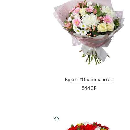
Букет "Очаровашка"
6440
₽
Малый
Средний
Большой
15 - 30 см
25 - 35 см
35 - 35 см