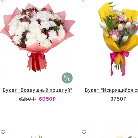
Букет "Воздушный поцелуй"
Букет "Искрящийся 
6250 ₽
6050
₽
3750
₽